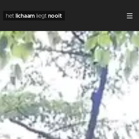
lichaam
nooit
het
liegt