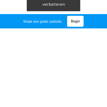
verbeteren
Begin
Maak een gratis website.
tarief
werkwijze
Boek: Voel jij het ook? Gedachtenregen...
Boek: Voel jij het ook? Gedachtenregen...