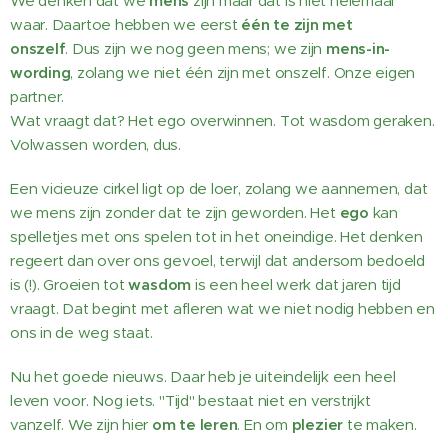
We denken dat we
mens
zijn maar dat is niet helemaal
waar.
Daartoe hebben we eerst
één te zijn met
onszelf
. Dus zijn we nog geen mens; we zijn
mens-in-
wording
, zolang we niet één zijn met onszelf. Onze eigen
partner.
Wat vraagt dat? Het ego overwinnen. Tot wasdom geraken.
Volwassen worden, dus.
Een vicieuze cirkel ligt op de loer, zolang we aannemen, dat
we mens zijn zonder dat te zijn geworden. Het
ego
kan
spelletjes met ons spelen tot in het oneindige. Het denken
regeert dan over ons gevoel, terwijl dat andersom bedoeld
is (!).
Groeien tot
wasdom
is een heel werk dat jaren tijd
vraagt. Dat begint met afleren wat we niet nodig hebben en
ons in de weg staat.
Nu het goede nieuws. Daar heb je uiteindelijk een heel
leven voor.
Nog iets. "Tijd" bestaat niet en verstrijkt
vanzelf. We zijn hier
om te leren
. En om
plezier
te maken.